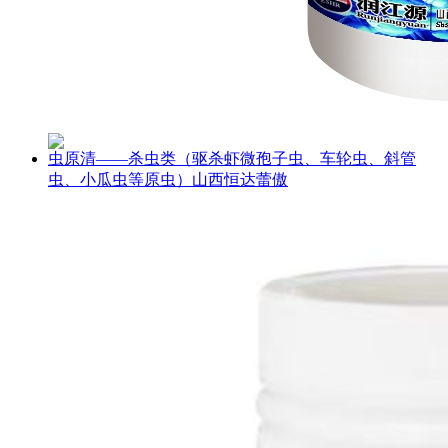
虫原清——杀虫类（驱杀虾微孢子虫、车轮虫、斜管
虫、小瓜虫等原虫）山西恒达蕾傲