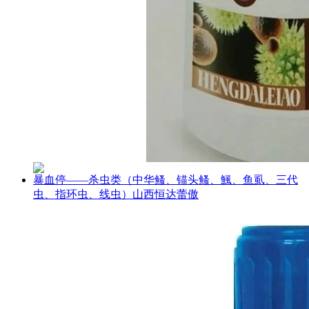
暴血停——杀虫类（中华鳋、锚头鳋、鯴、鱼虱、三代
虫、指环虫、线虫）山西恒达蕾傲