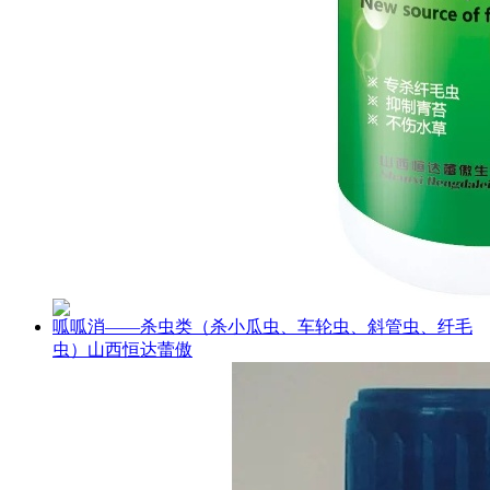
呱呱消——杀虫类（杀小瓜虫、车轮虫、斜管虫、纤毛
虫）山西恒达蕾傲