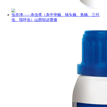
虫亦净——杀虫类（杀中华鳋、锚头鳋、鱼鯴、三代
虫、指环虫）山西恒达蕾傲