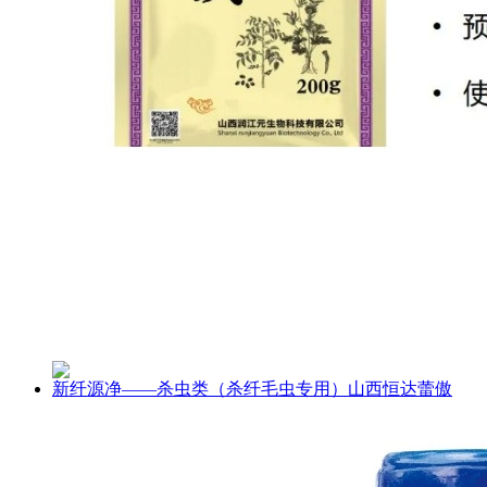
新纤源净——杀虫类（杀纤毛虫专用）山西恒达蕾傲