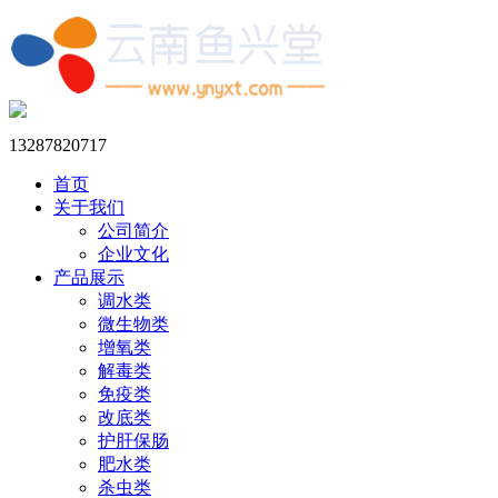
13287820717
首页
关于我们
公司简介
企业文化
产品展示
调水类
微生物类
增氧类
解毒类
免疫类
改底类
护肝保肠
肥水类
杀虫类