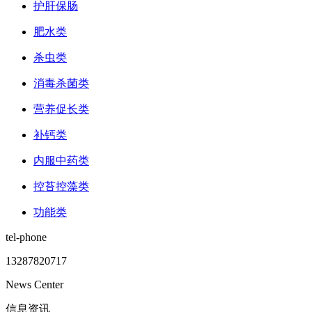
护肝保肠
肥水类
杀虫类
消毒杀菌类
营养促长类
补钙类
内服中药类
控苔控藻类
功能类
tel-phone
13287820717
News Center
信息资讯