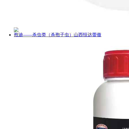
孢迪——杀虫类（杀孢子虫）山西恒达蕾傲