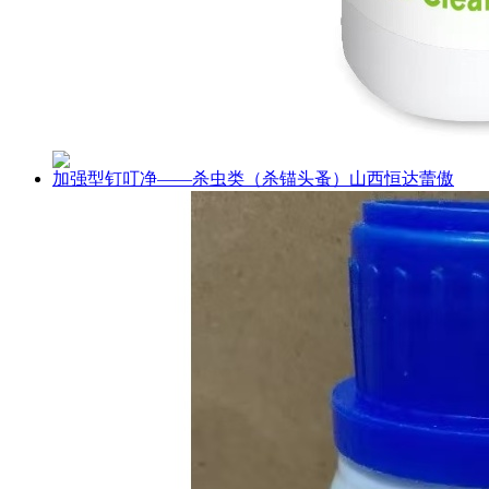
加强型钉叮净——杀虫类（杀锚头蚤）山西恒达蕾傲