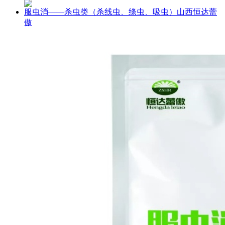
服虫消——杀虫类（杀线虫、绦虫、吸虫）山西恒达蕾
傲