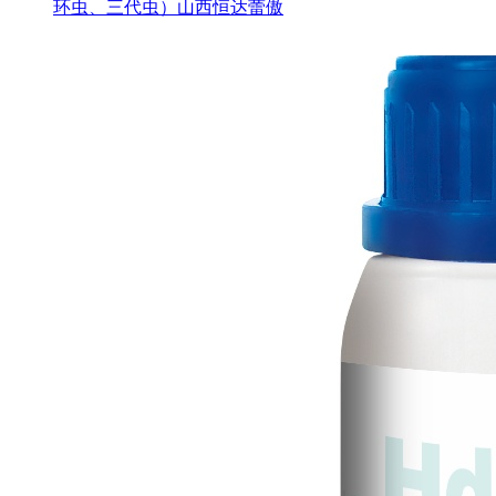
环虫、三代虫）山西恒达蕾傲