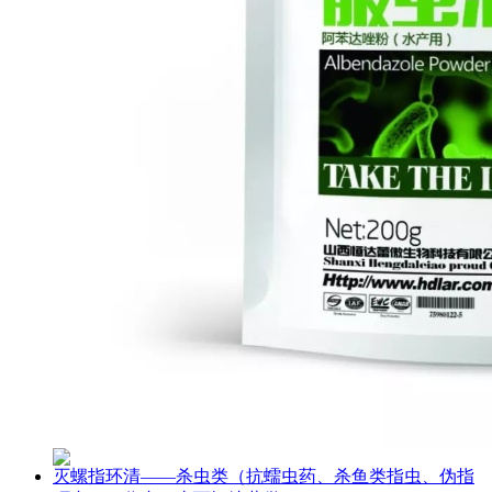
灭螺指环清——杀虫类（抗蠕虫药、杀鱼类指虫、伪指