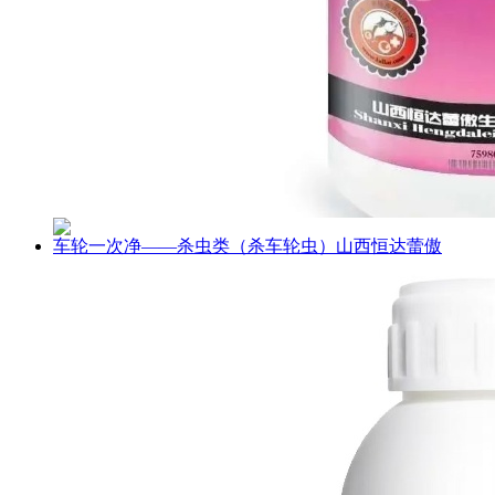
车轮一次净——杀虫类（杀车轮虫）山西恒达蕾傲