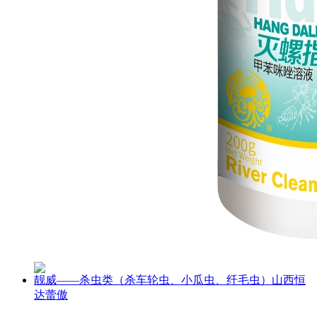
靓威——杀虫类（杀车轮虫、小瓜虫、纤毛虫）山西恒
达蕾傲