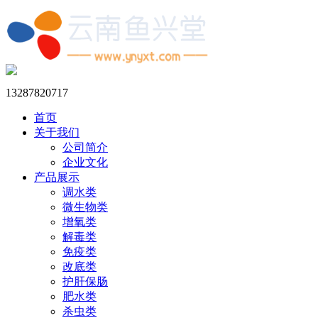
13287820717
首页
关于我们
公司简介
企业文化
产品展示
调水类
微生物类
增氧类
解毒类
免疫类
改底类
护肝保肠
肥水类
杀虫类