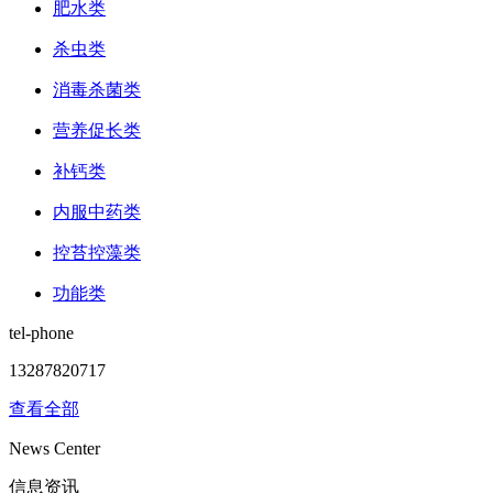
肥水类
杀虫类
消毒杀菌类
营养促长类
补钙类
内服中药类
控苔控藻类
功能类
tel-phone
13287820717
查看全部
News Center
信息资讯