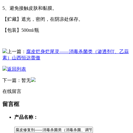
5、避免接触皮肤和黏膜。
【贮藏】遮光，密闭，在阴凉处保存。
【包装】500ml/瓶
上一篇：
腐皮烂身烂尾灵——消毒杀菌类（渗透剂T、乙蒜
素）山西恒达蕾傲
返回列表
下一篇：
暂无
在线留言
留言框
产品名称：