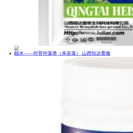
靓水——控苔控藻类（杀蓝藻） 山西恒达蕾傲