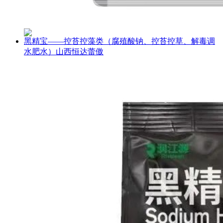
黑精宝——控苔控藻类（腐殖酸钠、控苔控草、解毒调
水肥水）山西恒达蕾傲