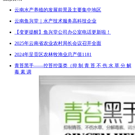
云南水产养殖的发展前景及主要集中地区
云南鱼兴堂｜水产技术服务高科技企业
【变更提醒】鱼兴堂公司办公室电话更新啦！
2025年云南省农业农村局长会议召开全面
2024年呈贡区农林牧渔业总产值1181
青苔黑手——控苔控藻类（抑 制 青 苔 不 伤 水 草 分 解
毒 素 调