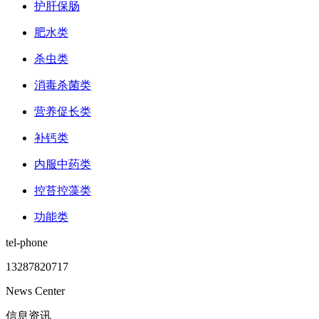
护肝保肠
肥水类
杀虫类
消毒杀菌类
营养促长类
补钙类
内服中药类
控苔控藻类
功能类
tel-phone
13287820717
News Center
信息资讯