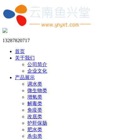
13287820717
首页
关于我们
公司简介
企业文化
产品展示
调水类
微生物类
增氧类
解毒类
免疫类
改底类
护肝保肠
肥水类
杀虫类