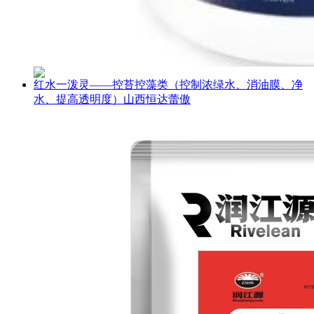
红水一泼灵——控苔控藻类（控制浓绿水、消油膜、净
水、提高透明度）山西恒达蕾傲